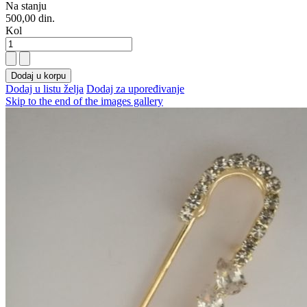
Na stanju
500,00 din.
Kol
Dodaj u korpu
Dodaj u listu želja
Dodaj za upoređivanje
Skip to the end of the images gallery