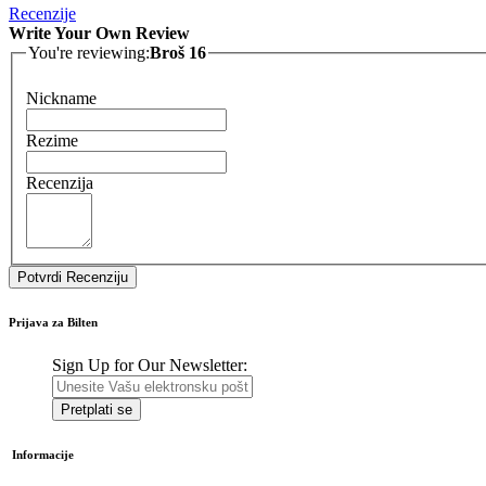
Recenzije
Write Your Own Review
You're reviewing:
Broš 16
Nickname
Rezime
Recenzija
Potvrdi Recenziju
Prijava za Bilten
Sign Up for Our Newsletter:
Pretplati se
Informacije