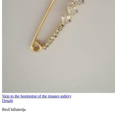
Skip to the beginning of the images gallery
Detalji
Broš bižuterija