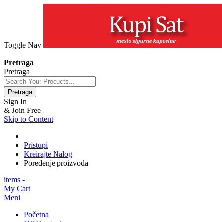
Toggle Nav
+381 63 154 0979
Pretraga
Pretraga
Pretraga
Sign In
& Join Free
Skip to Content
Pristupi
Kreirajte Nalog
Poređenje proizvoda
items -
My Cart
Meni
Početna