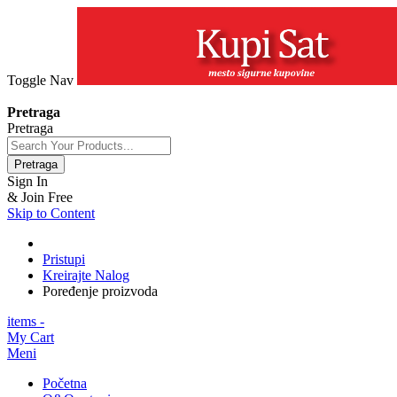
Toggle Nav
+381 63 154 0979
Pretraga
Pretraga
Pretraga
Sign In
& Join Free
Skip to Content
Pristupi
Kreirajte Nalog
Poređenje proizvoda
items -
My Cart
Meni
Početna