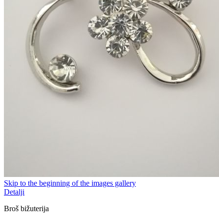
Skip to the beginning of the images gallery
Detalji
Broš bižuterija