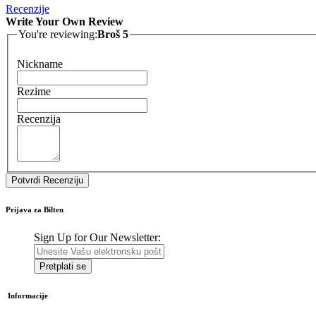
Recenzije
Write Your Own Review
You're reviewing:
Broš 5
Nickname
Rezime
Recenzija
Potvrdi Recenziju
Prijava za Bilten
Sign Up for Our Newsletter:
Pretplati se
Informacije