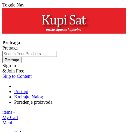
Toggle Nav
+381 63 154 0979
Pretraga
Pretraga
Pretraga
Sign In
& Join Free
Skip to Content
Pristupi
Kreirajte Nalog
Poređenje proizvoda
items -
My Cart
Meni