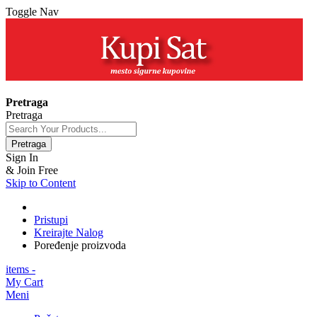
Toggle Nav
+381 63 154 0979
Pretraga
Pretraga
Pretraga
Sign In
& Join Free
Skip to Content
Pristupi
Kreirajte Nalog
Poređenje proizvoda
items -
My Cart
Meni