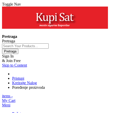
Toggle Nav
+381 63 154 0979
Pretraga
Pretraga
Pretraga
Sign In
& Join Free
Skip to Content
Pristupi
Kreirajte Nalog
Poređenje proizvoda
items -
My Cart
Meni