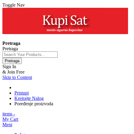
Toggle Nav
+381 63 154 0979
Pretraga
Pretraga
Pretraga
Sign In
& Join Free
Skip to Content
Pristupi
Kreirajte Nalog
Poređenje proizvoda
items -
My Cart
Meni