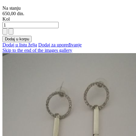
Na stanju
650,00 din.
Kol
Dodaj u korpu
Dodaj u listu želja
Dodaj za upoređivanje
Skip to the end of the images gallery