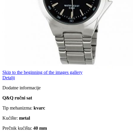
Skip to the beginning of the images gallery
Detalji
Dodatne informacije
Q&Q ručni sat
Tip mehanizma:
kvarc
Kućište:
metal
Prečnik kućišta:
40 mm