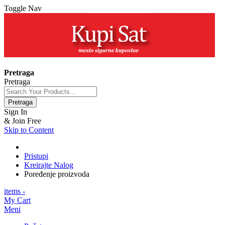
Toggle Nav
+381 63 154 0979
Pretraga
Pretraga
Pretraga
Sign In
& Join Free
Skip to Content
Pristupi
Kreirajte Nalog
Poređenje proizvoda
items -
My Cart
Meni