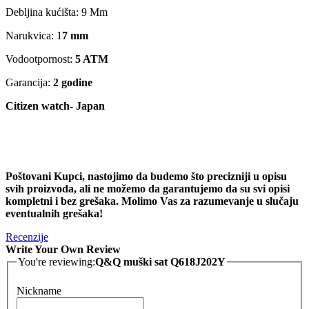
Debljina kućišta: 9 Mm
Narukvica: 1
7 mm
Vodootpornost:
5 ATM
Garancija:
2 godine
Citizen watch- Japan
Poštovani Kupci, nastojimo da budemo što precizniji u opisu
svih proizvoda, ali ne možemo da garantujemo da su svi opisi
kompletni i bez grešaka. Molimo Vas za razumevanje u slučaju
eventualnih grešaka!
Recenzije
Write Your Own Review
You're reviewing:
Q&Q muški sat Q618J202Y
Nickname