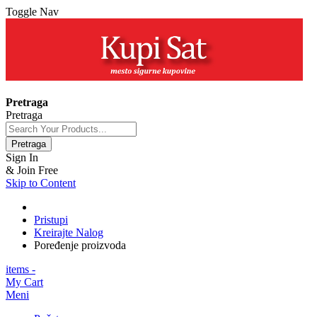
Toggle Nav
+381 63 154 0979
Pretraga
Pretraga
Pretraga
Sign In
& Join Free
Skip to Content
Pristupi
Kreirajte Nalog
Poređenje proizvoda
items -
My Cart
Meni