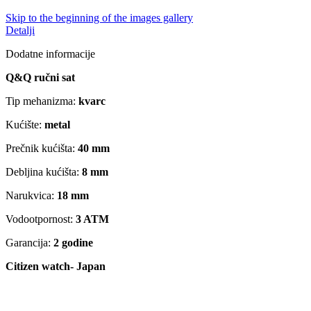
Skip to the beginning of the images gallery
Detalji
Dodatne informacije
Q&Q ručni sat
Tip mehanizma:
kvarc
Kućište:
metal
Prečnik kućišta:
40 mm
Debljina kućišta:
8 mm
Narukvica:
18 mm
Vodootpornost:
3 ATM
Garancija:
2 godine
Citizen watch- Japan