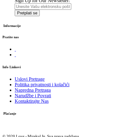
Sign Up for Our Newsletter:
Pretplati se
Informacije
Pratite nas
Info Linkovi
Uslovi Pretrage
Politika privatnosti i kolačići
Napredna Pretraga
Narudžbe i Povrati
Kontaktirajte Nas
Plaćanje
Plaćanje pouzećem
© 2020 Love - Mirakul In. Sva prava zadržana.