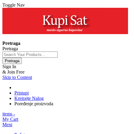
Toggle Nav
+381 63 154 0979
Pretraga
Pretraga
Pretraga
Sign In
& Join Free
Skip to Content
Pristupi
Kreirajte Nalog
Poređenje proizvoda
items -
My Cart
Meni