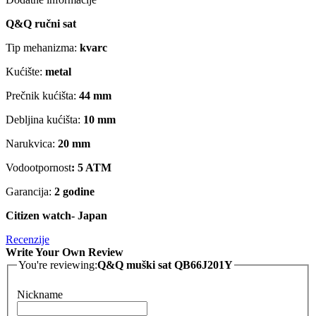
Q&Q ručni sat
Tip mehanizma:
kvarc
Kućište:
metal
Prečnik kućišta:
44 mm
Debljina kućišta:
10 mm
Narukvica:
20 mm
Vodootpornost
: 5 ATM
Garancija:
2 godine
Citizen watch- Japan
Recenzije
Write Your Own Review
You're reviewing:
Q&Q muški sat QB66J201Y
Nickname