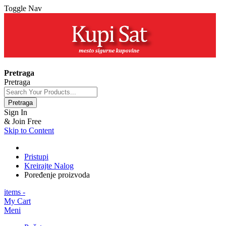
Toggle Nav
+381 63 154 0979
Pretraga
Pretraga
Pretraga
Sign In
& Join Free
Skip to Content
Pristupi
Kreirajte Nalog
Poređenje proizvoda
items -
My Cart
Meni