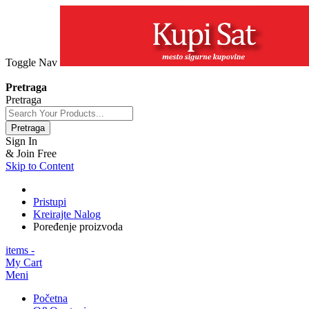
Toggle Nav
+381 63 154 0979
Pretraga
Pretraga
Pretraga
Sign In
& Join Free
Skip to Content
Pristupi
Kreirajte Nalog
Poređenje proizvoda
items -
My Cart
Meni
Početna