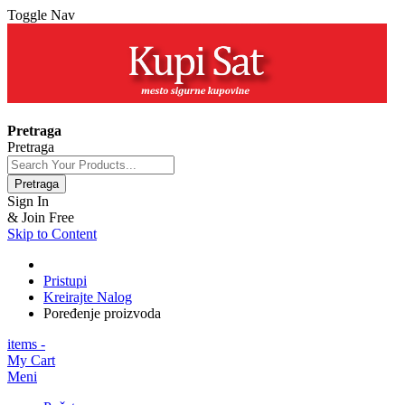
Toggle Nav
+381 63 154 0979
Pretraga
Pretraga
Pretraga
Sign In
& Join Free
Skip to Content
Pristupi
Kreirajte Nalog
Poređenje proizvoda
items -
My Cart
Meni