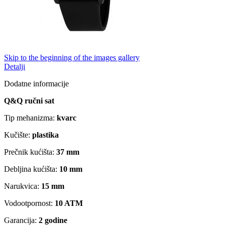
Skip to the beginning of the images gallery
Detalji
Dodatne informacije
Q&Q ručni sat
Tip mehanizma:
kvarc
Kučište:
plastika
Prečnik kućišta:
37 mm
Debljina kućišta:
10 mm
Narukvica:
15 mm
Vodootpornost:
10 ATM
Garancija:
2 godine