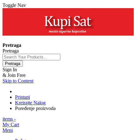
Toggle Nav
+381 63 154 0979
Pretraga
Pretraga
Pretraga
Sign In
& Join Free
Skip to Content
Pristupi
Kreirajte Nalog
Poređenje proizvoda
items -
My Cart
Meni