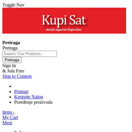
Toggle Nav
+381 63 154 0979
Pretraga
Pretraga
Pretraga
Sign In
& Join Free
Skip to Content
Pristupi
Kreirajte Nalog
Poređenje proizvoda
items -
My Cart
Meni