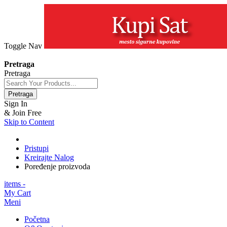
Toggle Nav
+381 63 154 0979
Pretraga
Pretraga
Pretraga
Sign In
& Join Free
Skip to Content
Pristupi
Kreirajte Nalog
Poređenje proizvoda
items -
My Cart
Meni
Početna