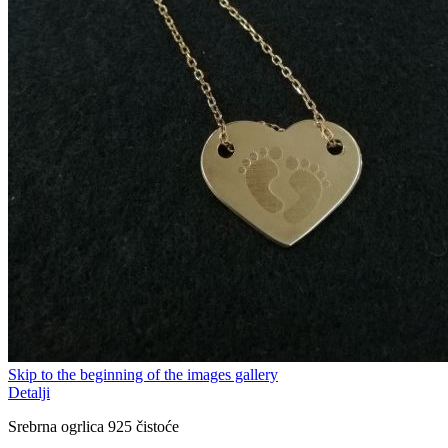
Skip to the beginning of the images gallery
Detalji
Srebrna ogrlica 925 čistoće