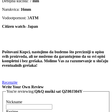
Debljina kućišta: 7
mm
Narukvica:
16mm
Vodootpornost: 3
ATM
Citizen watch- Japan
Poštovani Kupci, nastojimo da budemo što precizniji u opisu
svih proizvoda, ali ne možemo da garantujemo da su svi opisi
kompletni i bez grešaka. Molimo Vas za razumevanje u slučaju
eventualnih grešaka!
Recenzije
Write Your Own Review
You're reviewing:
Q&Q muški sat QZ00J304Y
Nickname
Rezime