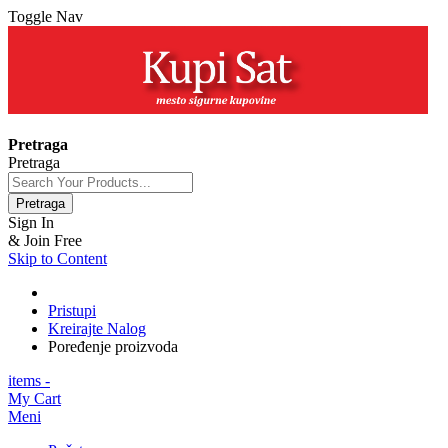
Toggle Nav
+381 63 154 0979
Pretraga
Pretraga
Pretraga
Sign In
& Join Free
Skip to Content
Pristupi
Kreirajte Nalog
Poređenje proizvoda
items -
My Cart
Meni