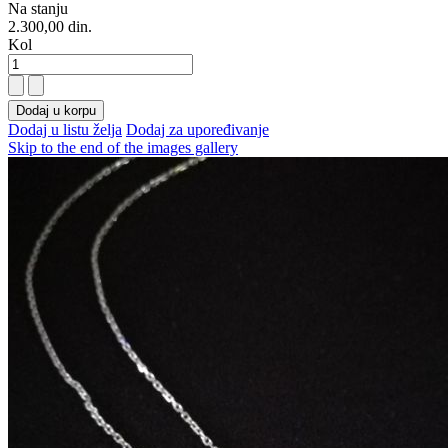
Na stanju
2.300,00 din.
Kol
Dodaj u korpu
Dodaj u listu želja
Dodaj za upoređivanje
Skip to the end of the images gallery