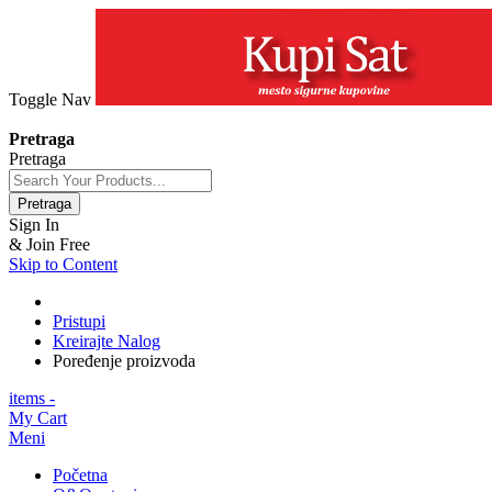
Toggle Nav
+381 63 154 0979
Pretraga
Pretraga
Pretraga
Sign In
& Join Free
Skip to Content
Pristupi
Kreirajte Nalog
Poređenje proizvoda
items -
My Cart
Meni
Početna