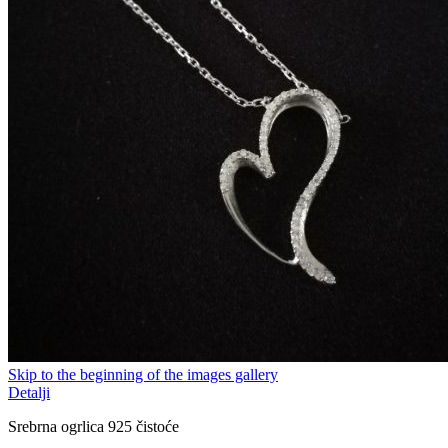
Skip to the beginning of the images gallery
Detalji
Srebrna ogrlica 925 čistoće