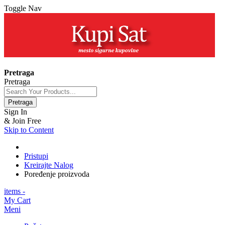
Toggle Nav
+381 63 154 0979
Pretraga
Pretraga
Pretraga
Sign In
& Join Free
Skip to Content
Pristupi
Kreirajte Nalog
Poređenje proizvoda
items -
My Cart
Meni