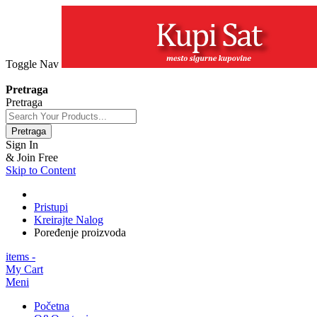
Toggle Nav
+381 63 154 0979
Pretraga
Pretraga
Pretraga
Sign In
& Join Free
Skip to Content
Pristupi
Kreirajte Nalog
Poređenje proizvoda
items -
My Cart
Meni
Početna