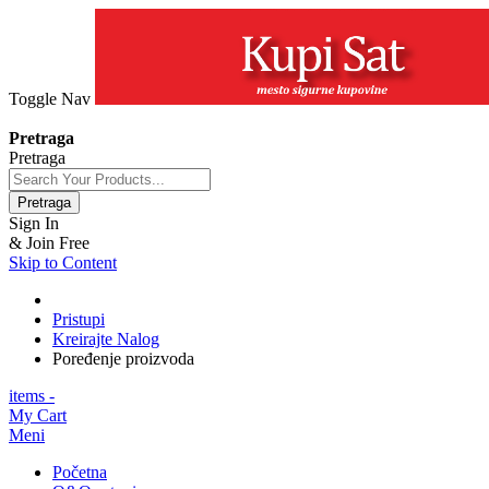
Toggle Nav
+381 63 154 0979
Pretraga
Pretraga
Pretraga
Sign In
& Join Free
Skip to Content
Pristupi
Kreirajte Nalog
Poređenje proizvoda
items -
My Cart
Meni
Početna