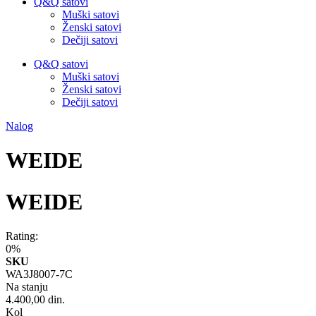
Q&Q satovi
Muški satovi
Ženski satovi
Dečiji satovi
Q&Q satovi
Muški satovi
Ženski satovi
Dečiji satovi
Nalog
WEIDE
WEIDE
Rating:
0%
SKU
WA3J8007-7C
Na stanju
4.400,00 din.
Kol