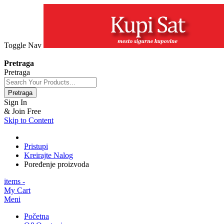
Toggle Nav
+381 63 154 0979
Pretraga
Pretraga
Pretraga
Sign In
& Join Free
Skip to Content
Pristupi
Kreirajte Nalog
Poređenje proizvoda
items -
My Cart
Meni
Početna