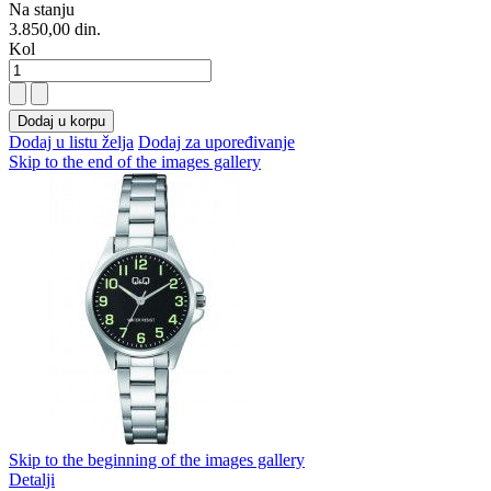
Na stanju
3.850,00 din.
Kol
Dodaj u korpu
Dodaj u listu želja
Dodaj za upoređivanje
Skip to the end of the images gallery
Skip to the beginning of the images gallery
Detalji