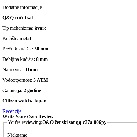
Dodatne informacije
Q&Q ručni sat
Tip mehanizma:
kvarc
Kućište:
metal
Prečnik kućišta:
30 mm
Debljina kućišta:
8 mm
Narukvica:
11mm
Vodootpornost:
3 ATM
Garancija:
2 godine
Citizen watch- Japan
Recenzije
Write Your Own Review
You're reviewing:
Q&Q ženski sat qq-c37a-006py
Nickname