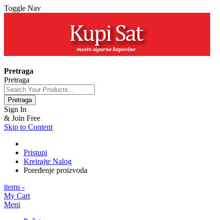
Toggle Nav
+381 63 154 0979
Pretraga
Pretraga
Pretraga
Sign In
& Join Free
Skip to Content
Pristupi
Kreirajte Nalog
Poređenje proizvoda
items -
My Cart
Meni