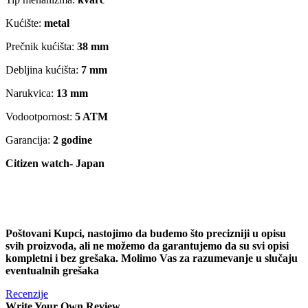
Kućište:
metal
Prečnik kućišta:
38 mm
Debljina kućišta:
7 mm
Narukvica:
13 mm
Vodootpornost:
5 ATM
Garancija:
2 godine
Citizen watch- Japan
Poštovani Kupci, nastojimo da budemo što precizniji u opisu
svih proizvoda, ali ne možemo da garantujemo da su svi opisi
kompletni i bez grešaka. Molimo Vas za razumevanje u slučaju
eventualnih grešaka
Recenzije
Write Your Own Review