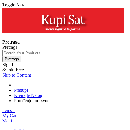
Toggle Nav
+381 63 154 0979
Pretraga
Pretraga
Pretraga
Sign In
& Join Free
Skip to Content
Pristupi
Kreirajte Nalog
Poređenje proizvoda
items -
My Cart
Meni