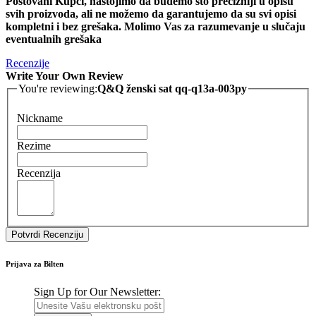
Poštovani Kupci, nastojimo da budemo što precizniji u opisu
svih proizvoda, ali ne možemo da garantujemo da su svi opisi
kompletni i bez grešaka. Molimo Vas za razumevanje u slučaju
eventualnih grešaka
Recenzije
Write Your Own Review
You're reviewing:
Q&Q ženski sat qq-q13a-003py
Nickname
Rezime
Recenzija
Potvrdi Recenziju
Prijava za Bilten
Sign Up for Our Newsletter: