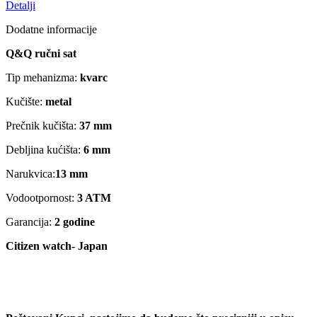
Detalji
Dodatne informacije
Q&Q ručni sat
Tip mehanizma:
kvarc
Kučište:
metal
Prečnik kučišta:
37 mm
Debljina kućišta:
6 mm
Narukvica:
13 mm
Vodootpornost:
3 ATM
Garancija:
2 godine
Citizen watch- Japan