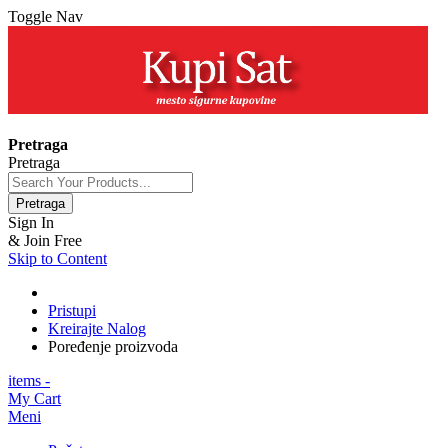
Toggle Nav
+381 63 154 0979
Pretraga
Pretraga
Pretraga
Sign In
& Join Free
Skip to Content
Pristupi
Kreirajte Nalog
Poređenje proizvoda
items -
My Cart
Meni