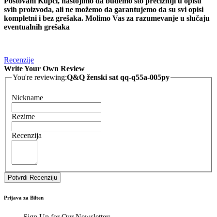
Poštovani Kupci, nastojimo da budemo što precizniji u opisu
svih proizvoda, ali ne možemo da garantujemo da su svi opisi
kompletni i bez grešaka. Molimo Vas za razumevanje u slučaju
eventualnih grešaka
Recenzije
Write Your Own Review
You're reviewing:
Q&Q ženski sat qq-q55a-005py
Nickname
Rezime
Recenzija
Potvrdi Recenziju
Prijava za Bilten
Sign Up for Our Newsletter: