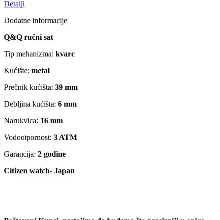
Detalji
Dodatne informacije
Q&Q ručni sat
Tip mehanizma:
kvarc
Kućište:
metal
Prečnik kućišta:
39 mm
Debljina kućišta:
6 mm
Narukvica:
16 mm
Vodootpornost:
3 ATM
Garancija:
2 godine
Citizen watch- Japan