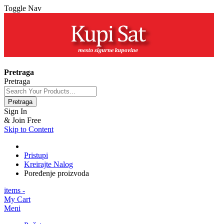
Toggle Nav
+381 63 154 0979
Pretraga
Pretraga
Pretraga
Sign In
& Join Free
Skip to Content
Pristupi
Kreirajte Nalog
Poređenje proizvoda
items -
My Cart
Meni