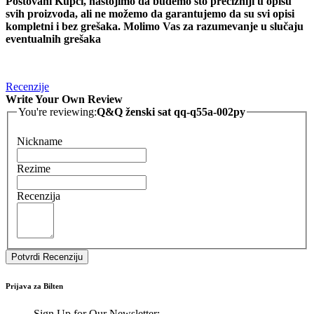
Poštovani Kupci, nastojimo da budemo što precizniji u opisu
svih proizvoda, ali ne možemo da garantujemo da su svi opisi
kompletni i bez grešaka. Molimo Vas za razumevanje u slučaju
eventualnih grešaka
Recenzije
Write Your Own Review
You're reviewing:
Q&Q ženski sat qq-q55a-002py
Nickname
Rezime
Recenzija
Potvrdi Recenziju
Prijava za Bilten
Sign Up for Our Newsletter: