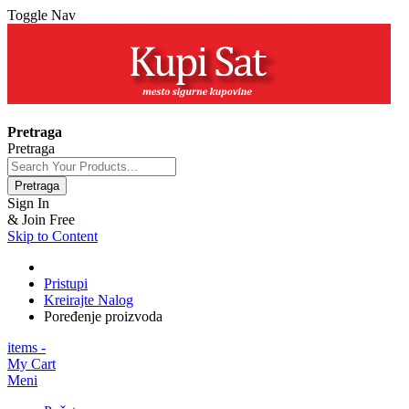
Toggle Nav
+381 63 154 0979
Pretraga
Pretraga
Pretraga
Sign In
& Join Free
Skip to Content
Pristupi
Kreirajte Nalog
Poređenje proizvoda
items -
My Cart
Meni