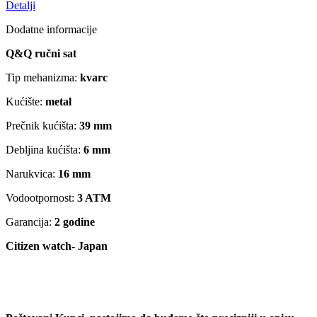
Detalji
Dodatne informacije
Q&Q ručni sat
Tip mehanizma:
kvarc
Kućište:
metal
Prečnik kućišta:
39 mm
Debljina kućišta:
6 mm
Narukvica:
16 mm
Vodootpornost:
3 ATM
Garancija:
2 godine
Citizen watch- Japan