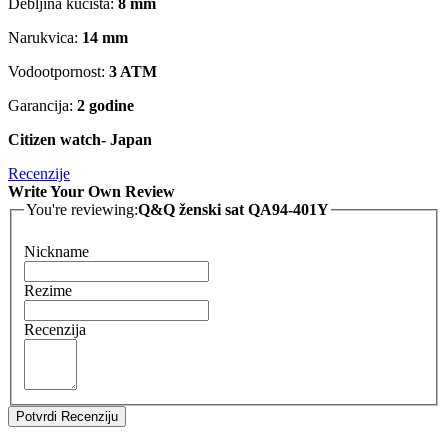
Debljina kućišta:
8 mm
Narukvica:
14 mm
Vodootpornost:
3 ATM
Garancija:
2 godine
Citizen watch- Japan
Recenzije
Write Your Own Review
You're reviewing:
Q&Q ženski sat QA94-401Y
Nickname
Rezime
Recenzija
Potvrdi Recenziju