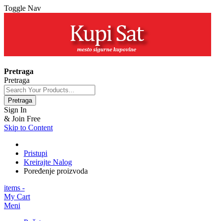
Toggle Nav
+381 63 154 0979
Pretraga
Pretraga
Pretraga
Sign In
& Join Free
Skip to Content
Pristupi
Kreirajte Nalog
Poređenje proizvoda
items -
My Cart
Meni