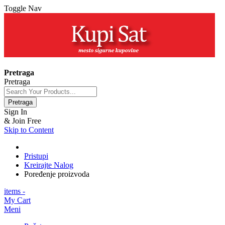
Toggle Nav
+381 63 154 0979
Pretraga
Pretraga
Pretraga
Sign In
& Join Free
Skip to Content
Pristupi
Kreirajte Nalog
Poređenje proizvoda
items -
My Cart
Meni