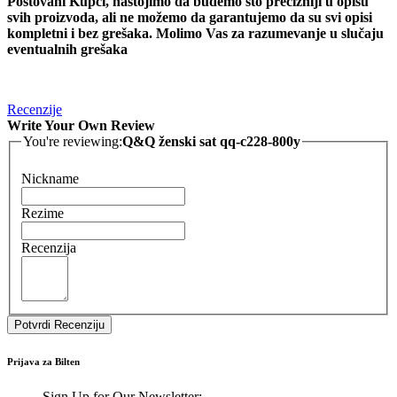
Poštovani Kupci, nastojimo da budemo što precizniji u opisu
svih proizvoda, ali ne možemo da garantujemo da su svi opisi
kompletni i bez grešaka. Molimo Vas za razumevanje u slučaju
eventualnih grešaka
Recenzije
Write Your Own Review
You're reviewing:
Q&Q ženski sat qq-c228-800y
Nickname
Rezime
Recenzija
Potvrdi Recenziju
Prijava za Bilten
Sign Up for Our Newsletter: