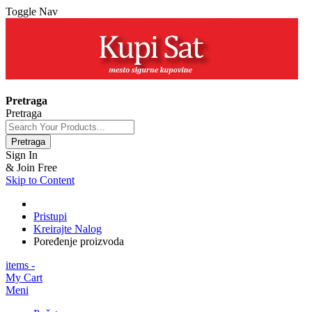
Toggle Nav
+381 63 154 0979
Pretraga
Pretraga
Pretraga
Sign In
& Join Free
Skip to Content
Pristupi
Kreirajte Nalog
Poređenje proizvoda
items -
My Cart
Meni